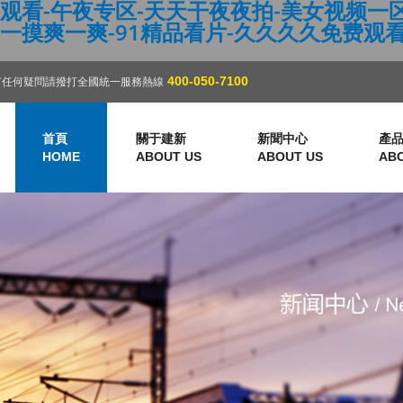
看-午夜专区-天天干夜夜拍-美女视频一区二
一摸爽一爽-91精品看片-久久久久免费观
400-050-7100
有任何疑問請撥打全國統一服務熱線
首頁
關于建新
新聞中心
產
HOME
ABOUT US
ABOUT US
AB