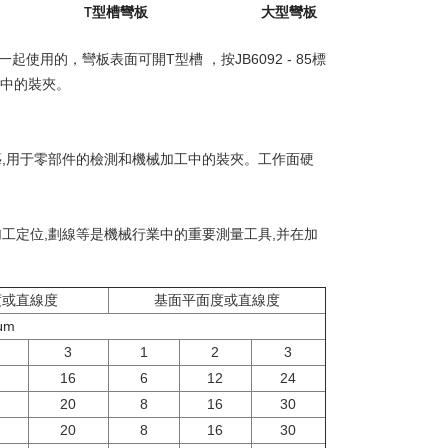
T型槽彎板
大型彎板
用的，彎板表面可開T型槽 ，按JB6092 - 85標
工中的裝夾。
用刮研工藝,用于零部件的檢測和機械加工中的裝夾。工作面硬
加工定位,劃線等是機械行業中的重要測量工具,并在加
度或直線度
基面平面度或直線度
μm
3
1
2
3
16
6
12
24
20
8
16
30
20
8
16
30