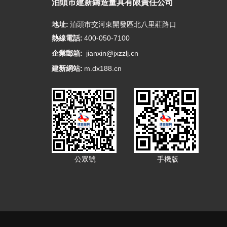
泊頭市建新鑄造量具有限責任公司
地址:
泊頭市交河東開發區北八里莊路口
熱線電話:
400-050-7100
企業郵箱:
jianxin@jxzzlj.cn
建新網站:
m.dx188.cn
公眾號
手機版