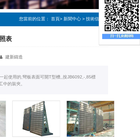
您當前的位置：
首頁
>
新聞中心
>
技術信息
照表
建新鑄造
的,彎板表面可開T型槽,,按JB6092,-,85標
加工中的裝夾。