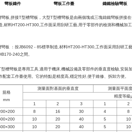
彎板鑄件
彎板工作臺
鑄鐵檢驗彎板
槽彎板,拼接T型槽彎板，大型T型槽彎板是由兩個塊或三塊鑄鐵彎板拼接在一起使
造,材料HT200-HT300,工作面采用刮研工藝,用于零部件的檢測和機械加
槽彎板 ：按JB6092 - 85標準制造,材料HT200-HT300,工作面采
B170-240之間。
T型槽彎板是專用工具,適用于機床,機械設備及零部件的垂直度檢驗,安裝
作配套工作臺使用。它的特點是精度高,穩定性好,便于維修、拆卸方便。
測量面對基面的垂直度
測量面平面
規格
精度等級
mm
1
2
3
1
2
200×200
8
16
30
4
8
300×200
10
20
40
5
10
300×300
10
20
40
5
10