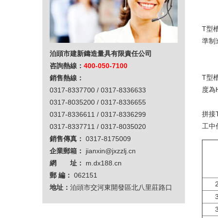
T型槽彎板
T型
準制
泊頭市建新鑄造量具有限責任公司
咨詢熱線：
400-050-7100
T型
銷售熱線：
度為H
0317-8337700 / 0317-8336633
0317-8035200 / 0317-8336655
拼接
0317-8336611 / 0317-8336299
工中
0317-8337711 / 0317-8035020
銷售傳真：
0317-8175009
企業郵箱：
jianxin@jxzzlj.cn
網 址：
m.dx188.cn
郵 編：
062151
地址：
泊頭市交河東開發區北八里莊路口