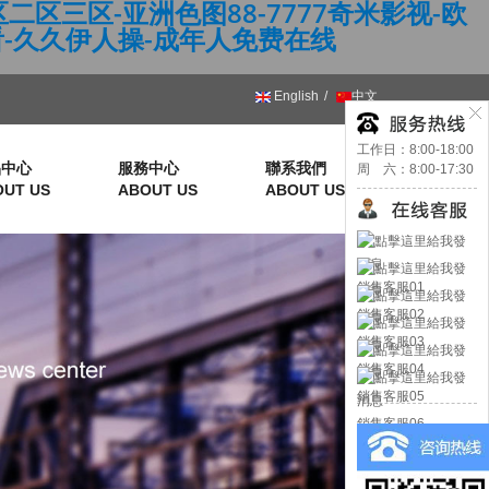
区三区-亚洲色图88-7777奇米影视-欧
看-久久伊人操-成年人免费在线
English
中文
工作日：8:00-18:00
品中心
服務中心
聯系我們
周 六：8:00-17:30
OUT US
ABOUT US
ABOUT US
銷售客服01
銷售客服02
銷售客服03
銷售客服04
銷售客服05
銷售客服06